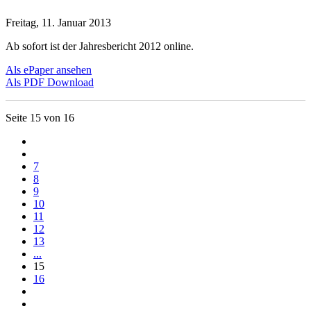
Freitag, 11. Januar 2013
Ab sofort ist der Jahresbericht 2012 online.
Als ePaper ansehen
Als PDF Download
Seite 15 von 16
7
8
9
10
11
12
13
...
15
16