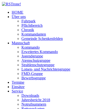
HOME
Über uns
Fuhrpark
Pflichtbereich
Chronik
Kommandanten
Gemeinde Schenkenfelden
Mannschaft
Kommando
Erweitertes Kommando
Jugendgruppe
Atemschutzgruppe
Strahlenschutzgruppe
Lotsen- und Nachrichtengruppe
FMD-Gruppe
Bewerbsgruppe
Termine
Einsätze
Service
Downloads
Jahresbericht 2018
Notrufnummern
Rettungskarten