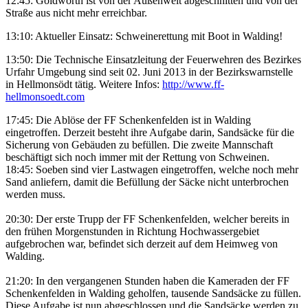
12:45: Goldwörth ist von der Außenwelt abgeschnitten und von der
Straße aus nicht mehr erreichbar.
13:10: Aktueller Einsatz: Schweinerettung mit Boot in Walding!
13:50: Die Technische Einsatzleitung der Feuerwehren des Bezirkes
Urfahr Umgebung sind seit 02. Juni 2013 in der Bezirkswarnstelle
in Hellmonsödt tätig. Weitere Infos:
http://www.ff-
hellmonsoedt.com
17:45: Die Ablöse der FF Schenkenfelden ist in Walding
eingetroffen. Derzeit besteht ihre Aufgabe darin, Sandsäcke für die
Sicherung von Gebäuden zu befüllen. Die zweite Mannschaft
beschäftigt sich noch immer mit der Rettung von Schweinen.
18:45: Soeben sind vier Lastwagen eingetroffen, welche noch mehr
Sand anliefern, damit die Befüllung der Säcke nicht unterbrochen
werden muss.
20:30: Der erste Trupp der FF Schenkenfelden, welcher bereits in
den frühen Morgenstunden in Richtung Hochwassergebiet
aufgebrochen war, befindet sich derzeit auf dem Heimweg von
Walding.
21:20: In den vergangenen Stunden haben die Kameraden der FF
Schenkenfelden in Walding geholfen, tausende Sandsäcke zu füllen.
Diese Aufgabe ist nun abgeschlossen und die Sandsäcke werden zu