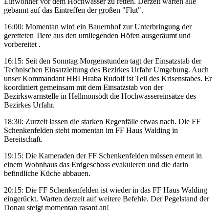
Einwohner vor dem Hochwasser zu retten. Derzeit warten alle
gebannt auf das Eintreffen der großen "Flut".
16:00: Momentan wird ein Bauernhof zur Unterbringung der
geretteten Tiere aus den umliegenden Höfen ausgeräumt und
vorbereitet .
16:15: Seit den Sonntag Morgenstunden tagt der Einsatzstab der
Technischen Einsatzleitung des Bezirkes Urfahr Umgebung. Auch
unser Kommandant HBI Hraba Rudolf ist Teil des Krisenstabes. Er
koordiniert gemeinsam mit dem Einsatzstab von der
Bezirkswarnstelle in Hellmonsödt die Hochwassereinsätze des
Bezirkes Urfahr.
18:30: Zurzeit lassen die starken Regenfälle etwas nach. Die FF
Schenkenfelden steht momentan im FF Haus Walding in
Bereitschaft.
19:15: Die Kameraden der FF Schenkenfelden müssen erneut in
einem Wohnhaus das Erdgeschoss evakuieren und die darin
befindliche Küche abbauen.
20:15: Die FF Schenkenfelden ist wieder in das FF Haus Walding
eingerückt. Warten derzeit auf weitere Befehle. Der Pegelstand der
Donau steigt momentan rasant an!