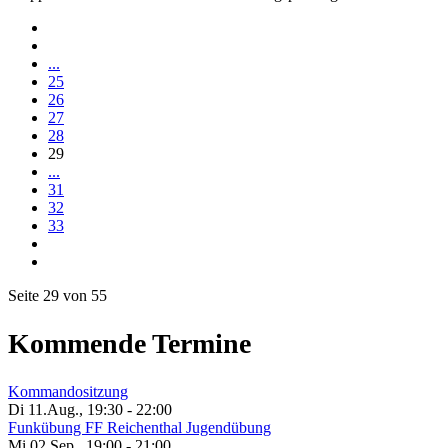
...
25
26
27
28
29
...
31
32
33
Seite 29 von 55
Kommende Termine
Kommandositzung
Di 11.Aug.
,
19:30
-
22:00
Funkübung FF Reichenthal Jugendübung
Mi 02.Sep.
,
19:00
-
21:00