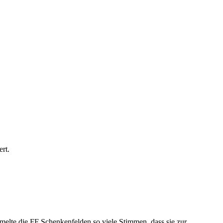
rt.
elte die FF Schenkenfelden so viele Stimmen, dass sie zur