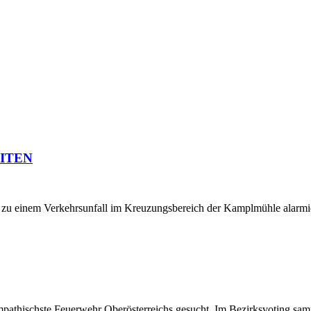
ITEN
zu einem Verkehrsunfall im Kreuzungsbereich der Kamplmühle alarmie
athischste Feuerwehr Oberösterreichs gesucht. Im Bezirksvoting samm