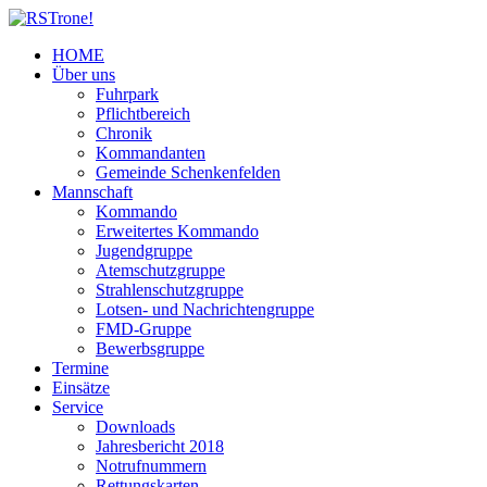
HOME
Über uns
Fuhrpark
Pflichtbereich
Chronik
Kommandanten
Gemeinde Schenkenfelden
Mannschaft
Kommando
Erweitertes Kommando
Jugendgruppe
Atemschutzgruppe
Strahlenschutzgruppe
Lotsen- und Nachrichtengruppe
FMD-Gruppe
Bewerbsgruppe
Termine
Einsätze
Service
Downloads
Jahresbericht 2018
Notrufnummern
Rettungskarten