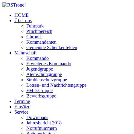
HOME
Über uns
Fuhrpark
Pflichtbereich
Chronik
Kommandanten
Gemeinde Schenkenfelden
Mannschaft
Kommando
Erweitertes Kommando
Jugendgruppe
Atemschutzgruppe
Strahlenschutzgruppe
Lotsen- und Nachrichtengruppe
FMD-Gruppe
Bewerbsgruppe
Termine
Einsätze
Service
Downloads
Jahresbericht 2018
Notrufnummern
Rettungskarten