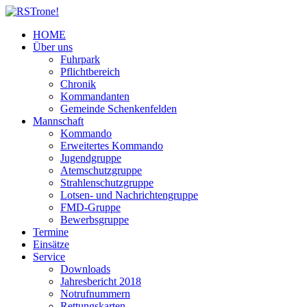
HOME
Über uns
Fuhrpark
Pflichtbereich
Chronik
Kommandanten
Gemeinde Schenkenfelden
Mannschaft
Kommando
Erweitertes Kommando
Jugendgruppe
Atemschutzgruppe
Strahlenschutzgruppe
Lotsen- und Nachrichtengruppe
FMD-Gruppe
Bewerbsgruppe
Termine
Einsätze
Service
Downloads
Jahresbericht 2018
Notrufnummern
Rettungskarten