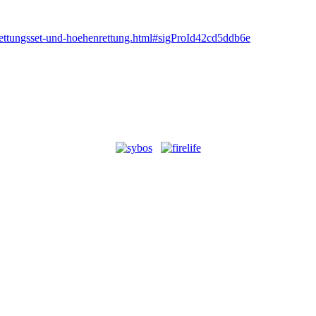
errettungsset-und-hoehenrettung.html#sigProId42cd5ddb6e