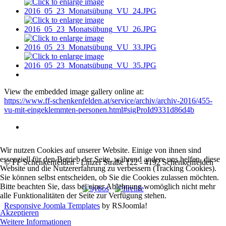
View the embedded image gallery online at:
https://www.ff-schenkenfelden.at/service/archiv/archiv-2016/455-
vu-mit-eingeklemmten-personen.html#sigProId9331d86d4b
Wir nutzen Cookies auf unserer Website. Einige von ihnen sind
essenziell für den Betrieb der Seite, während andere uns helfen, diese
© FF Schenkenfelden - Linzer Straße 122 - 4192 Schenkenfelden
Website und die Nutzererfahrung zu verbessern (Tracking Cookies).
Sie können selbst entscheiden, ob Sie die Cookies zulassen möchten.
Bitte beachten Sie, dass bei einer Ablehnung womöglich nicht mehr
alle Funktionalitäten der Seite zur Verfügung stehen.
Responsive Joomla Templates
by RSJoomla!
Akzeptieren
Weitere Informationen