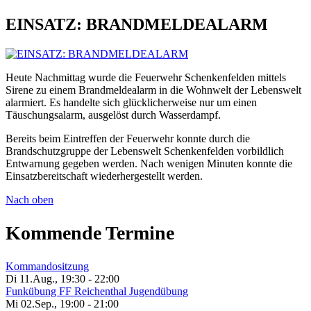
EINSATZ: BRANDMELDEALARM
Heute Nachmittag wurde die Feuerwehr Schenkenfelden mittels
Sirene zu einem Brandmeldealarm in die Wohnwelt der Lebenswelt
alarmiert. Es handelte sich glücklicherweise nur um einen
Täuschungsalarm, ausgelöst durch Wasserdampf.
Bereits beim Eintreffen der Feuerwehr konnte durch die
Brandschutzgruppe der Lebenswelt Schenkenfelden vorbildlich
Entwarnung gegeben werden. Nach wenigen Minuten konnte die
Einsatzbereitschaft wiederhergestellt werden.
Nach oben
Kommende Termine
Kommandositzung
Di 11.Aug.
,
19:30
-
22:00
Funkübung FF Reichenthal Jugendübung
Mi 02.Sep.
,
19:00
-
21:00