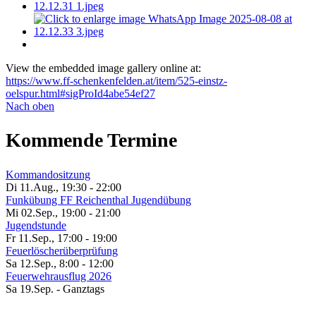
View the embedded image gallery online at:
https://www.ff-schenkenfelden.at/item/525-einstz-
oelspur.html#sigProId4abe54ef27
Nach oben
Kommende Termine
Kommandositzung
Di 11.Aug.
,
19:30
-
22:00
Funkübung FF Reichenthal Jugendübung
Mi 02.Sep.
,
19:00
-
21:00
Jugendstunde
Fr 11.Sep.
,
17:00
-
19:00
Feuerlöscherüberprüfung
Sa 12.Sep.
,
8:00
-
12:00
Feuerwehrausflug 2026
Sa 19.Sep.
- Ganztags