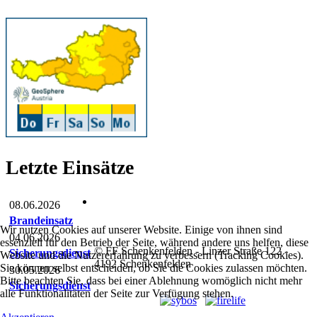
Letzte Einsätze
08.06.2026
Brandeinsatz
Wir nutzen Cookies auf unserer Website. Einige von ihnen sind
04.06.2026
essenziell für den Betrieb der Seite, während andere uns helfen, diese
© FF Schenkenfelden - Linzer Straße 122 -
Sicherungsdienst
Website und die Nutzererfahrung zu verbessern (Tracking Cookies).
4192 Schenkenfelden
Sie können selbst entscheiden, ob Sie die Cookies zulassen möchten.
30.05.2026
Bitte beachten Sie, dass bei einer Ablehnung womöglich nicht mehr
Sicherungsdienst
alle Funktionalitäten der Seite zur Verfügung stehen.