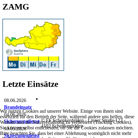
ZAMG
Letzte Einsätze
08.06.2026
Brandeinsatz
Wir nutzen Cookies auf unserer Website. Einige von ihnen sind
04.06.2026
essenziell für den Betrieb der Seite, während andere uns helfen, diese
© FF Schenkenfelden - Linzer Straße 122 -
Sicherungsdienst
Website und die Nutzererfahrung zu verbessern (Tracking Cookies).
4192 Schenkenfelden
Sie können selbst entscheiden, ob Sie die Cookies zulassen möchten.
30.05.2026
Bitte beachten Sie, dass bei einer Ablehnung womöglich nicht mehr
Sicherungsdienst