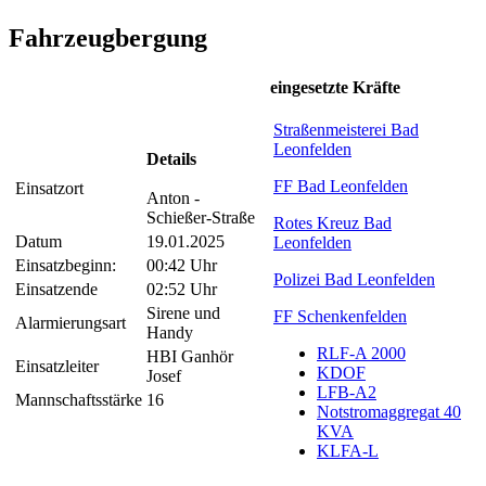
Fahrzeugbergung
eingesetzte Kräfte
Straßenmeisterei Bad
Leonfelden
Details
FF Bad Leonfelden
Einsatzort
Anton -
Schießer-Straße
Rotes Kreuz Bad
Datum
19.01.2025
Leonfelden
Einsatzbeginn:
00:42 Uhr
Polizei Bad Leonfelden
Einsatzende
02:52 Uhr
Sirene und
FF Schenkenfelden
Alarmierungsart
Handy
RLF-A 2000
HBI Ganhör
Einsatzleiter
KDOF
Josef
LFB-A2
Mannschaftsstärke
16
Notstromaggregat 40
KVA
KLFA-L