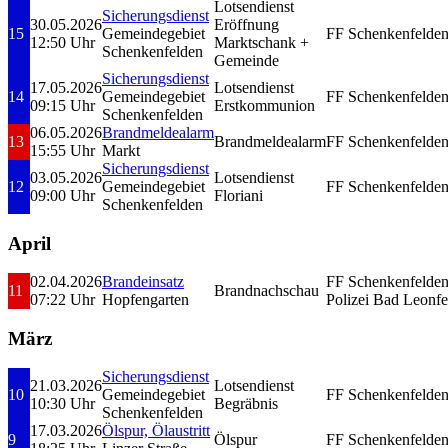
Lotsendienst
Sicherungsdienst
30.05.2026
Eröffnung
15
Gemeindegebiet
FF Schenkenfelde
12:50 Uhr
Marktschank +
Schenkenfelden
Gemeinde
Sicherungsdienst
17.05.2026
Lotsendienst
14
Gemeindegebiet
FF Schenkenfelde
09:15 Uhr
Erstkommunion
Schenkenfelden
06.05.2026
Brandmeldealarm
13
Brandmeldealarm
FF Schenkenfelde
15:55 Uhr
Markt
Sicherungsdienst
03.05.2026
Lotsendienst
12
Gemeindegebiet
FF Schenkenfelde
09:00 Uhr
Floriani
Schenkenfelden
April
02.04.2026
Brandeinsatz
FF Schenkenfelde
11
Brandnachschau
07:22 Uhr
Hopfengarten
Polizei Bad Leonfe
März
Sicherungsdienst
21.03.2026
Lotsendienst
10
Gemeindegebiet
FF Schenkenfelde
10:30 Uhr
Begräbnis
Schenkenfelden
17.03.2026
Ölspur, Ölaustritt
9
Ölspur
FF Schenkenfelde