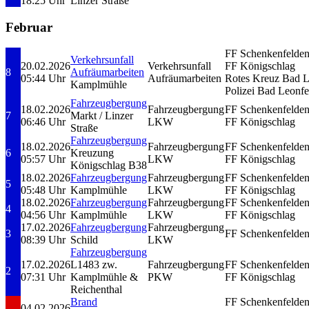
18:25 Uhr
Linzer Straße
Februar
FF Schenkenfelde
Verkehrsunfall
20.02.2026
Verkehrsunfall
FF Königschlag
8
Aufräumarbeiten
05:44 Uhr
Aufräumarbeiten
Rotes Kreuz Bad L
Kamplmühle
Polizei Bad Leonfe
Fahrzeugbergung
18.02.2026
Fahrzeugbergung
FF Schenkenfelde
7
Markt / Linzer
06:46 Uhr
LKW
FF Königschlag
Straße
Fahrzeugbergung
18.02.2026
Fahrzeugbergung
FF Schenkenfelde
6
Kreuzung
05:57 Uhr
LKW
FF Königschlag
Königschlag B38
18.02.2026
Fahrzeugbergung
Fahrzeugbergung
FF Schenkenfelde
5
05:48 Uhr
Kamplmühle
LKW
FF Königschlag
18.02.2026
Fahrzeugbergung
Fahrzeugbergung
FF Schenkenfelde
4
04:56 Uhr
Kamplmühle
LKW
FF Königschlag
17.02.2026
Fahrzeugbergung
Fahrzeugbergung
3
FF Schenkenfelde
08:39 Uhr
Schild
LKW
Fahrzeugbergung
17.02.2026
L1483 zw.
Fahrzeugbergung
FF Schenkenfelde
2
07:31 Uhr
Kamplmühle &
PKW
FF Königschlag
Reichenthal
Brand
FF Schenkenfelde
04.02.2026