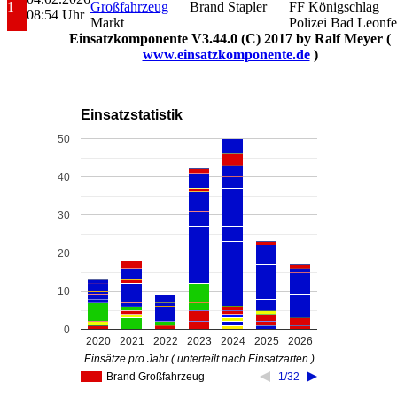
1
Großfahrzeug
Brand Stapler
FF Königschlag
08:54 Uhr
Markt
Polizei Bad Leonfe
Einsatzkomponente V3.44.0 (C) 2017 by Ralf Meyer (
www.einsatzkomponente.de
)
Einsatzstatistik
50
40
30
20
10
0
2020
2021
2022
2023
2024
2025
2026
Einsätze pro Jahr ( unterteilt nach Einsatzarten )
Brand Großfahrzeug
1/32