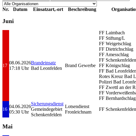
Nr.
Datum
Einsatzart,-ort
Beschreibung
Organisati
Juni
FF Laimbach
FF Stiftung/L
FF Weigetschlag
FF Dietrichschlag
FF Amesschlag
FF Schenkenfelde
08.06.2026
Brandeinsatz
17
Brand Gewerbe
FF Königschlag
17:18 Uhr
Bad Leonfelden
FF Bad Leonfelde
Rotes Kreuz Bad L
Polizei Bad Leonfe
FF Zwettl an der R
FF Vorderweißenb
FF Bernhardschlag
Sicherungsdienst
04.06.2026
Lotsendienst
16
Gemeindegebiet
FF Schenkenfelde
05:30 Uhr
Fronleichnam
Schenkenfelden
Mai