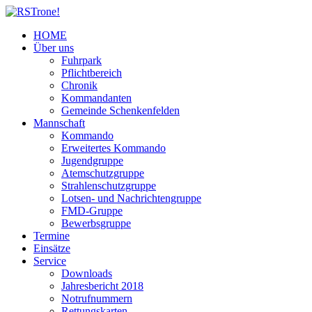
HOME
Über uns
Fuhrpark
Pflichtbereich
Chronik
Kommandanten
Gemeinde Schenkenfelden
Mannschaft
Kommando
Erweitertes Kommando
Jugendgruppe
Atemschutzgruppe
Strahlenschutzgruppe
Lotsen- und Nachrichtengruppe
FMD-Gruppe
Bewerbsgruppe
Termine
Einsätze
Service
Downloads
Jahresbericht 2018
Notrufnummern
Rettungskarten