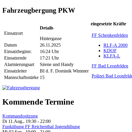
Fahrzeugbergung PKW
eingesetzte Kräfte
Details
Einsatzort
FF Schenkenfelden
Hintergasse
Datum
26.11.2025
RLF-A 2000
KDOF
Einsatzbeginn:
16:24 Uhr
KLFA-L
Einsatzende
17:21 Uhr
Alarmierungsart
Sirene und Handy
FF Bad Leonfelden
Einsatzleiter
BI d. F. Dominik Wimmer
Polizei Bad Leonfeld
Mannschaftsstärke
15
Kommende Termine
Kommandositzung
Di 11.Aug.
,
19:30
-
22:00
Funkübung FF Reichenthal Jugendübung
Mi 02.Sep.
,
19:00
-
21:00