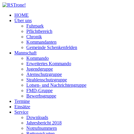
HOME
Über uns
Fuhrpark
Pflichtbereich
Chronik
Kommandanten
Gemeinde Schenkenfelden
Mannschaft
Kommando
Erweitertes Kommando
Jugendgruppe
Atemschutzgruppe
Strahlenschutzgruppe
Lotsen- und Nachrichtengruppe
FMD-Gruppe
Bewerbsgruppe
Termine
Einsätze
Service
Downloads
Jahresbericht 2018
Notrufnummern
Rettungskarten