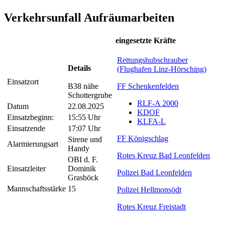
Verkehrsunfall Aufräumarbeiten
eingesetzte Kräfte
Rettungshubschrauber
Details
(Flughafen Linz-Hörsching)
Einsatzort
B38 nähe
FF Schenkenfelden
Schottergrube
RLF-A 2000
Datum
22.08.2025
KDOF
Einsatzbeginn:
15:55 Uhr
KLFA-L
Einsatzende
17:07 Uhr
FF Königschlag
Sirene und
Alarmierungsart
Handy
Rotes Kreuz Bad Leonfelden
OBI d. F.
Einsatzleiter
Dominik
Polizei Bad Leonfelden
Grasböck
Mannschaftsstärke
15
Polizei Hellmonsödt
Rotes Kreuz Freistadt