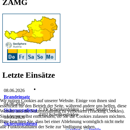
ZAMG
Letzte Einsätze
08.06.2026
Brandeinsatz
Wir nutzen Cookies auf unserer Website. Einige von ihnen sind
04.06.2026
essenziell für den Betrieb der Seite, während andere uns helfen, diese
© FF Schenkenfelden - Linzer Straße 122 -
Sicherungsdienst
Website und die Nutzererfahrung zu verbessern (Tracking Cookies).
4192 Schenkenfelden
Sie können selbst entscheiden, ob Sie die Cookies zulassen möchten.
30.05.2026
Bitte beachten Sie, dass bei einer Ablehnung womöglich nicht mehr
Sicherungsdienst
alle Funktionalitäten der Seite zur Verfügung stehen.