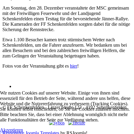
Am Sonntag, den 28. Dezember veranstaltete der MSC gemeinsam
mit der Freiwilligen Feuerwehr und der Landjugend
Schenkenfelden einen Testtag für die bevorstehende Jänner-Rallye.
Die Kameraden der FF Schenkenfelden sorgten dabei für die nötige
Sicherung der Rennstrecke.
Etwa 1.100 Besucher kamen trotz stürmischem Wetter nach
Schenkenfelden, um die Fahrer anzufeuern. Wir bedanken uns bei
allen Besuchern und bei den zahlreichen freiwilligen Helfern, die
zum Gelingen der Veranstaltung beigetragen haben.
Fotos von der Veranstaltung gibt es
hier
!
Wir nutzen Cookies auf unserer Website. Einige von ihnen sind
essenziell für den Betrieb der Seite, während andere uns helfen, diese
Website und die Nutzererfahrung zu verbessern (Tracking Cookies).
© FF Schenkenfelden - Linzer Straße 122 - 4192 Schenkenfelden
Sie können selbst entscheiden, ob Sie die Cookies zulassen möchten.
Bitte beachten Sie, dass bei einer Ablehnung womöglich nicht mehr
alle Funktionalitäten der Seite zur Verfügung stehen.
Akzeptieren
Responsive Joomla Templates
by RSJoomla!