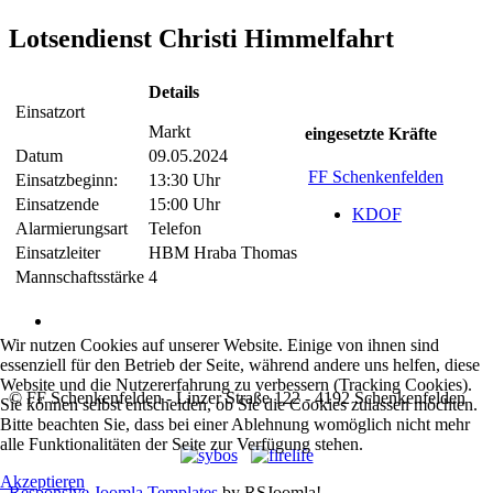
Lotsendienst Christi Himmelfahrt
Details
Einsatzort
Markt
eingesetzte Kräfte
Datum
09.05.2024
FF Schenkenfelden
Einsatzbeginn:
13:30 Uhr
Einsatzende
15:00 Uhr
KDOF
Alarmierungsart
Telefon
Einsatzleiter
HBM Hraba Thomas
Mannschaftsstärke
4
Wir nutzen Cookies auf unserer Website. Einige von ihnen sind
essenziell für den Betrieb der Seite, während andere uns helfen, diese
Website und die Nutzererfahrung zu verbessern (Tracking Cookies).
© FF Schenkenfelden - Linzer Straße 122 - 4192 Schenkenfelden
Sie können selbst entscheiden, ob Sie die Cookies zulassen möchten.
Bitte beachten Sie, dass bei einer Ablehnung womöglich nicht mehr
alle Funktionalitäten der Seite zur Verfügung stehen.
Akzeptieren
Responsive Joomla Templates
by RSJoomla!